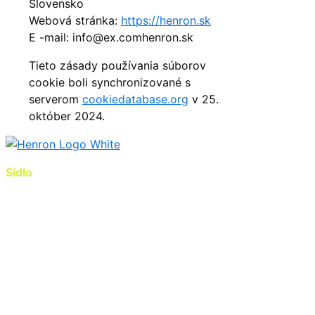
Slovensko
Webová stránka:
https://henron.sk
E -mail:
info@
ex.com
henron.sk
Tieto zásady používania súborov
cookie boli synchronizované s
serverom
cookiedatabase.org
v 25.
október 2024.
Sídlo
HENRON, s.r.o.
Olbrachtova 1052/9
831 04 Bratislava
IČO: 35 894 237
IČ DPH: SK2021858872
IBAN: SK3709000000005180440507