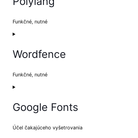
Polylang
woocommerce
Funkčné, nutné
Consent
to
service
Wordfence
polylang
Funkčné, nutné
Consent
to
service
Google Fonts
wordfence
Účel čakajúceho vyšetrovania