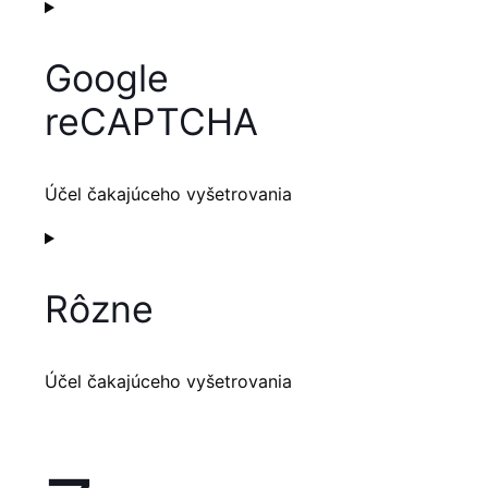
Consent
to
service
Google
google-
fonts
reCAPTCHA
Účel čakajúceho vyšetrovania
Consent
to
service
Rôzne
google-
recaptcha
Účel čakajúceho vyšetrovania
Consent
to
service