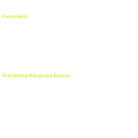
Kancelária
Vajnorská 127/C,
831 04 Bratislava
+ 421 902 647 578
+ 421 915 495 555
info@henron.sk
Prevádzka Rimavská Sobota
Ožďany časť Babin Most 736
980 11 Ožďany
+ 421 917 787 341