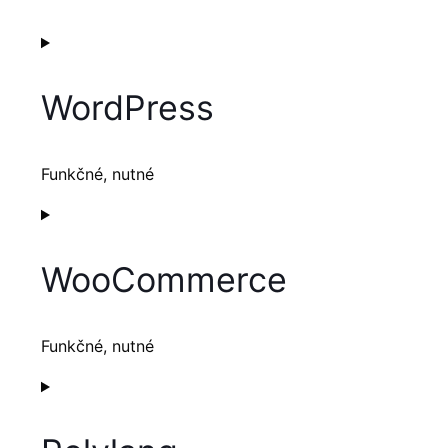
WordPress
Funkčné, nutné
Consent
to
service
WooCommerce
wordpress
Funkčné, nutné
Consent
to
service