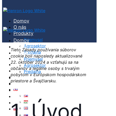
Domov
O nás
Produkty
Priemysel
Domov
Agrosektor
O nás
Tieto Zásady používania súborov
Predajňa
Produkty
cookie boli naposledy aktualizované
Servis
Priemysel
22. október 2024 a vzťahujú sa na
Výroba
Agrosektor
občanov a legálne osoby s trvalým
Magazín
Predajňa
pobytom v Európskom hospodárskom
Kariéra
Servis
priestore a Švajčiarsku.
Kontakt
Výroba
Magazín
Kariéra
1. Úvod
Kontakt