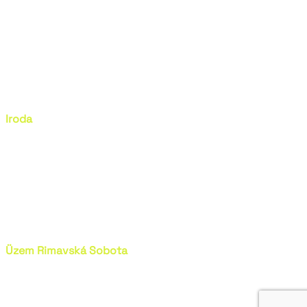
831 04 Pozsony (Bratislava)
IČO: 35 894 237
IČ DPH: SK2021858872
IBAN: SK3709000000005180440507
Iroda
Vajnorská 127/C,
831 04 Pozsony (Bratislava)
+ 421 902 647 578
+ 421 915 495 555
info@henron.sk
Üzem Rimavská Sobota
Ožďany, Babin Most 736 rész
980 11 Ožďany