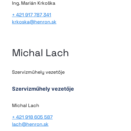
Ing. Marián Krkoška
+ 421 917 787 341
krkoska@henron.sk
Michal Lach
Szervizműhely vezetője
Szervizműhely vezetője
Michal Lach
+ 421 918 605 587
lach@henron.sk