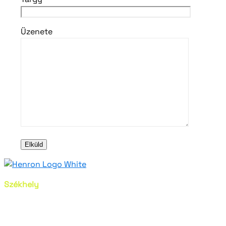
Üzenete
Székhely
HENRON, s.r.o.
Olbrachtova 1052/9