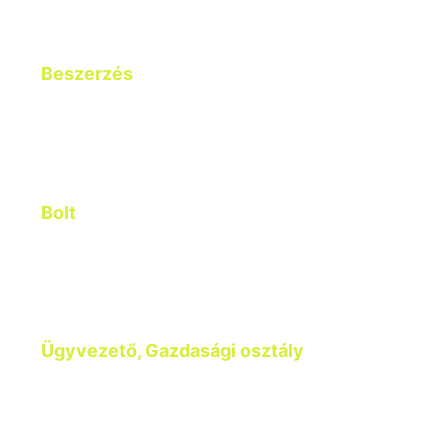
obchod@henron.sk
Beszerzés
+421 947 918 019
nakup@henron.sk
Bolt
+421 905 276 428
trecka@henron.sk
Ügyvezető, Gazdasági osztály
Silvia Sedláková
+ 421 902 647 578