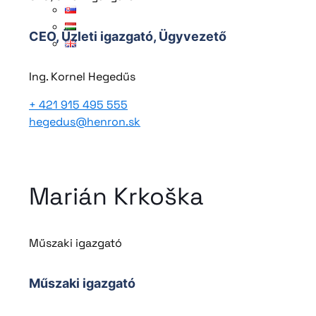
CEO, Üzleti igazgató,
Ügyvezető
Ing. Kornel Hegedűs
+ 421 915 495 555
hegedus@henron.sk
Marián Krkoška
Műszaki igazgató
Műszaki igazgató